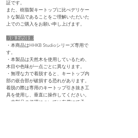
証です。
また、樹脂製キートップに比べデリケー
トな製品であることをご理解いただいた
上でのご購入をお願い申し上げます。
取扱上の注意
・本商品はHHKB Studioシリーズ専用で
す。
・本製品は天然木を使用しているため、
木目や色味が一点ごとに異なります。
・無理な力で着脱すると、キートップ内
部の嵌合部が破損する恐れがあります。
着脱の際は専用のキートップ引き抜き工
具を使用し、垂直に操作してください。
・本製品の修理については有償にて承っ
ております。（基本修理費4,400円〜）
・保証期間は設けておりません。初期不
良（割れ・嵌合不良）以外の修理・交換
は全て有償になります。
・本製品を使用したことによるキーボー