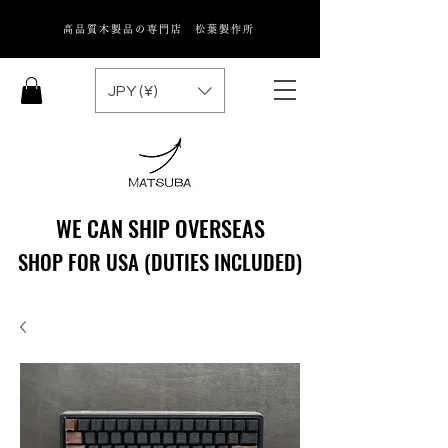
高品質木製品の専門店 松葉製作所
JPY (¥)
WE CAN SHIP OVERSEAS
WE CAN SHIP OVERSEAS
SHOP FOR USA (DUTIES INCLUDED)
SHOP FOR USA (DUTIES INCLUDED)