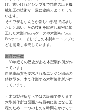
げ、古いけれどシンプルで精度の出る機
械加工の技術が、遂に途絶えようとして
います。
そのワザをなんとか新しい形態で継承し
たいと思い、その技術を駆使し精密に加
工した木製iPhoneケースや木製AirPods
Proケース、そしてこの木製キートップな
どを開発し販売しています。
製品の特徴
・80年近くの歴史がある木型製作所が作
っています
自動車品質を要求されるエンジン部品の
鋳物型を、木で作製する木型製作所が作
っています。
・木型製作所ならではの設備で作ります
木型製作所は図面から最初に形になる工
程のため、一つのものを時間をかけて寸