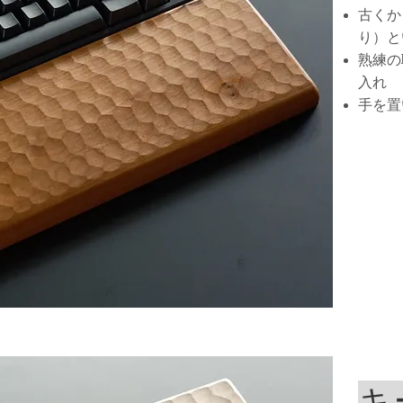
古くか
り）と
熟練の
入れ
手を置
キ