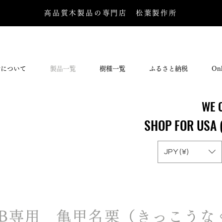
高品質木製品の専門店 松葉製作所
所について
製品一覧
樹種一覧
ふるさと納税
Onl
WE 
WE 
SHOP FOR USA 
SHOP FOR USA 
JPY (¥)
KB専用 亀甲名栗（きっこうな