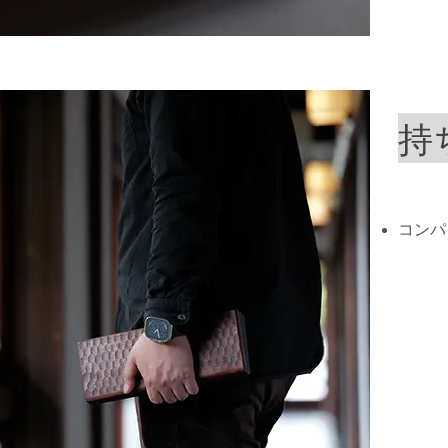
​
​コン