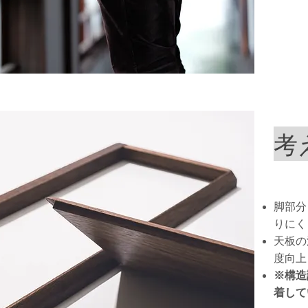
考
脚部分
りにく
​天板
度向上
※構造
着して