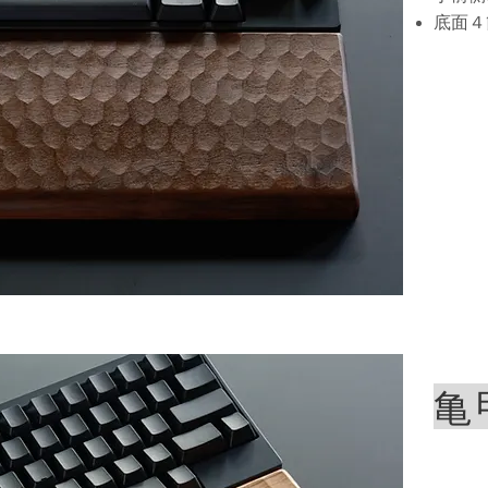
​底面
亀