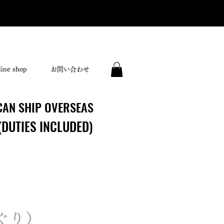
ine shop
お問い合わせ
CAN SHIP OVERSEAS
CAN SHIP OVERSEAS
(DUTIES INCLUDED)
(DUTIES INCLUDED)
ぐり）