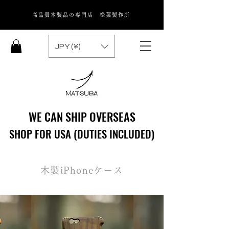
高品質木製品の専門店 松葉製作所
JPY (¥)
WE CAN SHIP OVERSEAS
WE CAN SHIP OVERSEAS
SHOP FOR USA (DUTIES INCLUDED)
SHOP FOR USA (DUTIES INCLUDED)
木製iPhoneケース