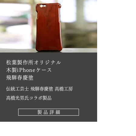
松葉製作所オリジナル
木製iPhoneケース
飛騨春慶塗
伝統工芸士 飛騨春慶塗 高橋工房
​高橋光男氏コラボ製品
製 品 詳 細