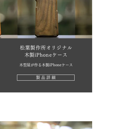
松葉製作所オリジナル
​木製iPhoneケース
木型屋が作る木製iPhoneケース
製 品 詳 細