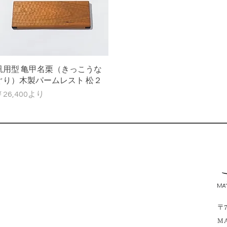
クイックビュー
汎用型 亀甲名栗（きっこうな
ぐり）木製パームレスト 松２
セール価格
26,400
より
〒
MA