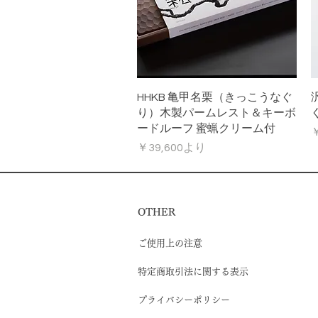
クイックビュー
HHKB 亀甲名栗（きっこうなぐ
り）木製パームレスト＆キーボ
ードルーフ 蜜蝋クリーム付
￥
セール価格
￥39,600
より
OTHER
ご使用上の注意
特定商取引法に関する表示
プライバシーポリシー