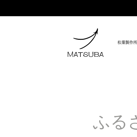
松葉製作
ふる