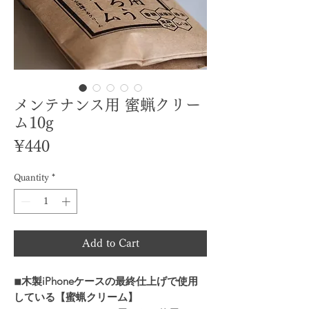
メンテナンス用 蜜蝋クリー
ム10g
Price
¥440
Quantity
*
Add to Cart
◾︎木製iPhoneケースの最終仕上げで使用
している【蜜蝋クリーム】