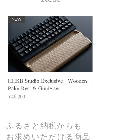
NEW
NEW
HHKB Studio Exclusive Wooden
HHKB Studio Exclu
Palm Rest & Guide set
Naguri” Wooden Pal
Price
Price
¥46,200
¥41,800
ふるさと納税からも
お求めいただける商品