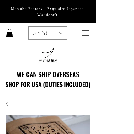
Matsuba Factory | Exquisite Japanese
Woodcraft
JPY (¥)
WE CAN SHIP OVERSEAS
WE CAN SHIP OVERSEAS
SHOP FOR USA (DUTIES INCLUDED)
SHOP FOR USA (DUTIES INCLUDED)