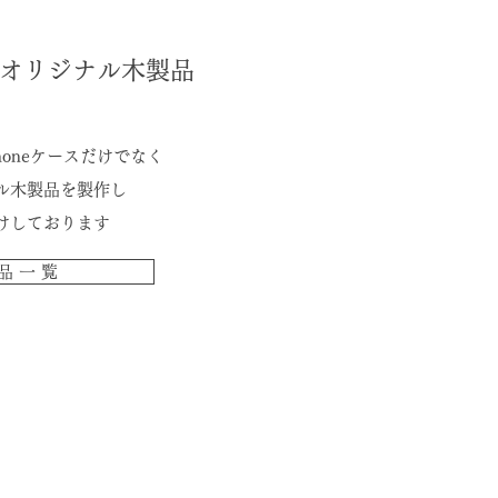
オリジナル木製品
honeケースだけでなく
ナル木製品を製作し
けしております
品 一 覧