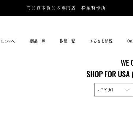
高品質木製品の専門店 松葉製作所
所について
製品一覧
樹種一覧
ふるさと納税
Onl
WE 
WE 
SHOP FOR USA 
SHOP FOR USA 
JPY (¥)