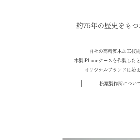
約75年の歴史をもつ
自社の高精度木
加工技
木製iPhoneケースを作製した
​オリジナルブランドは始
松葉製作所につい