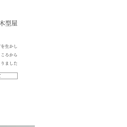
​木型屋
術を生かし
ところから
まりました
て