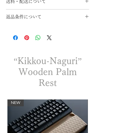
送料・配送について
発生する事があります。
本商品を使用したことによる何らかの
配送料について
破損・損傷・故障・紛失その他に関し
返品条件について
送料は全国一律！
ましては、弊社は一切の責任を負いか
メール便180円（但し、簡易包装とな
返品期限・条件
ねます事をあらかじめご了承くださ
ります。）
商品の品質およびお届け方法には万全を
い。
通常配送520円をご選択いただけま
期しておりますが、万が一商品に不備が
製品の仕様・価格等は予告なく変更に
す。
ございましたら、７日以内に当店までメ
なる場合がございます。ご了承くださ
¥15,000円以上のお買い上げで送料無
ールでご連絡ください。
い。
料！
“Kikkou-Naguri”
直ちに返品交換させていただきます。
尚、お客様のご都合で返品される場合、
Wooden Palm
納期について
返送料および再送料はお客様のご負担と
銀行振込（前払）
させていただきます。
Rest
通常は入金確認日の翌営業日から5営
次の場合、返品・交換をお断りすること
業日以内に発送いたします。
がございます。
クレジットカード、Paypal
当店への連絡なく、商品到着後７日を
NEW
NEW
ご注文日の翌営業日から5営業日以内
経過した商品
に発送いたします。
一度ご使用された商品
商品および商品箱、説明書等を汚損ま
配送方法とお届け時間について
たは破損された場合
日本郵便か佐川急便にてお届けいたし
名入れを行った商品（ただし、不良に