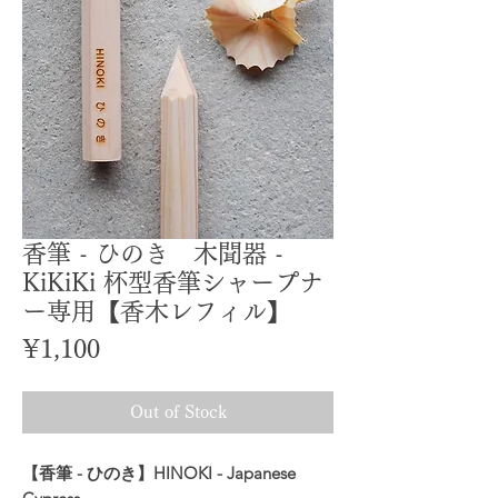
香筆 - ひのき 木聞器 -
KiKiKi 杯型香筆シャープナ
ー専用【香木レフィル】
Price
¥1,100
Out of Stock
【香筆 - ひのき】HINOKI - Japanese