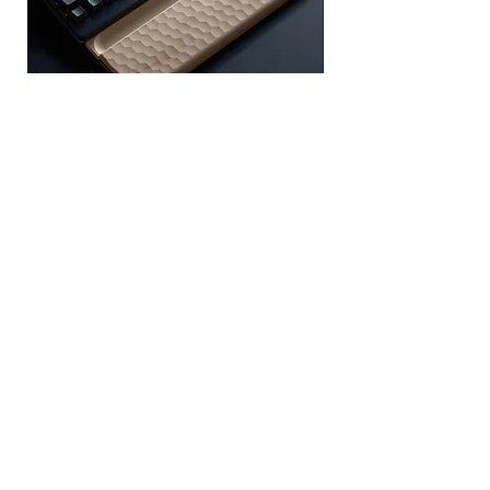
ます。お届け先へは対面でお届けし、
よる返品交換はお受けいたします。）
受領印または署名をいただきます。
申し訳ありませんが配達希望日時のご
返品送料
指定は出来ません。
※お客様のご都合などによる返品の場合
HHKB Studio Exclusive Wooden
HHKB Studio Exclu
は、返送料および再送料、振込み手数料
Palm Rest & Guide set
Naguri” Wooden Pal
はお客様のご負担とさせていただきま
Price
Price
¥46,200
¥41,800
す。郵便・宅配便等でご返送ください。
※ご注文と異なる商品や不良品が届いた
場合、返送料および再送料、手数料は当
店が負担いたします。お手数をお掛けい
ふるさと納税からも
たしますが。まずは当店までメールにて
ご連絡ください。
お求めいただける商品
があります
不良品
万一不良品等がございましたら、当店の
在庫状況を確認のうえ、新品、または同
ふるさと納税
等品と交換させていただきます。
で応援する
商品到着後７日以内にメールまたは電話
でご連絡ください。それを過ぎますと返
品交換のご要望はお受け出来なくなりま