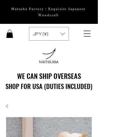
Matsuba Factory | Exquisite Japanese
Woodcraft
JPY (¥)
WE CAN SHIP OVERSEAS
WE CAN SHIP OVERSEAS
SHOP FOR USA (DUTIES INCLUDED)
SHOP FOR USA (DUTIES INCLUDED)