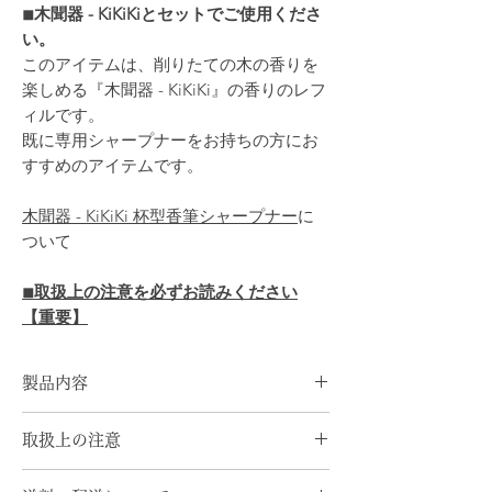
◾︎木聞器 - KiKiKiとセットでご使用くださ
い。
このアイテムは、削りたての木の香りを
楽しめる『木聞器 - KiKiKi』の香りのレフ
ィルです。
既に専用シャープナーをお持ちの方にお
すすめのアイテムです。
木聞器 - KiKiKi 杯型香筆シャープナー
に
ついて
◾︎取扱上の注意を必ずお読みください
【重要】
製品内容
素 材：天竜ヒノキ（針葉樹）
取扱上の注意
サイズ：φ11×L150mm
内容量：１本
無垢木材の特質上、反りや縮みなどが