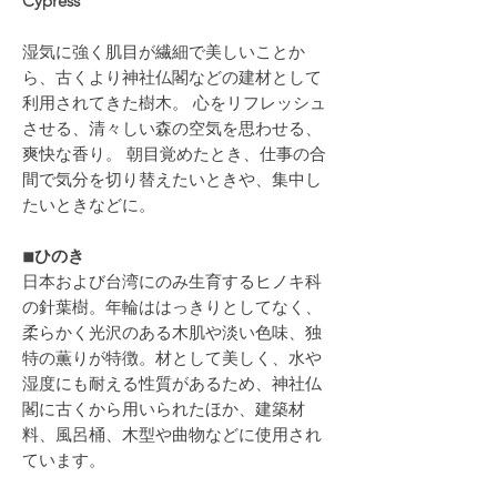
Cypress
湿気に強く肌目が繊細で美しいことか
ら、古くより神社仏閣などの建材として
利用されてきた樹木。 心をリフレッシュ
させる、清々しい森の空気を思わせる、
爽快な香り。 朝目覚めたとき、仕事の合
間で気分を切り替えたいときや、集中し
たいときなどに。
◾︎ひのき
日本および台湾にのみ生育するヒノキ科
の針葉樹。年輪ははっきりとしてなく、
柔らかく光沢のある木肌や淡い色味、独
特の薫りが特徴。材として美しく、水や
湿度にも耐える性質があるため、神社仏
閣に古くから用いられたほか、建築材
料、風呂桶、木型や曲物などに使用され
ています。