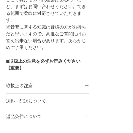
ど、まずはお問い合わせください。でき
る範囲で柔軟に対応させていただきま
す。
※音響に関する知識は皆様の方がお持ち
だと思いますので、高度なご質問にはお
答え出来ない場合があります。あらかじ
めご了承ください。
◾︎取扱上の注意を必ずお読みください
【重要】
取扱上の注意
無垢木材の特質上、反りや縮みなどが
送料・配送について
発生することがあります。
保証期間はボックス部１年間、スピー
配送料について
カーユニットは各メーカーの保証期間
返品条件について
送料は通常配送 全国一律520円です。
に準じます。
¥15,000円以上のお買い上げで全国送
返品期限・条件
本商品を使用したことによる何らかの
料無料！