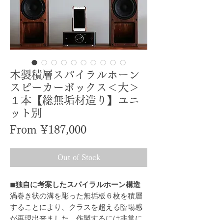
木製積層スパイラルホーン
スピーカーボックス＜大＞
１本【総無垢材造り】ユニ
ット別
Sale
From
¥187,000
Price
Out of Stock
◾︎独自に考案したスパイラルホーン構造
渦巻き状の溝を彫った無垢板６枚を積層
することにより、クラスを超える臨場感
が再現出来ました。作製するには非常に