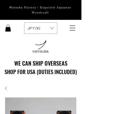
Matsuba Factory | Exquisite Japanese
Woodcraft
JPY (¥)
WE CAN SHIP OVERSEAS
WE CAN SHIP OVERSEAS
SHOP FOR USA (DUTIES INCLUDED)
SHOP FOR USA (DUTIES INCLUDED)